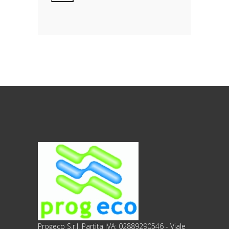
personali, riferibili direttamente od
indirettamente al suo rapporto con la
ditta scrivente, per il corretto
adempimento delle obbligazioni
derivanti da contratto nonché per
adempiere ad una specifica norma di
legge, regolamento o normativa
comunitaria. Il trattamento potrà
riguardare anche dati personali
“sensibili”, vale a dire dati idonei a
rivelare l’origine razziale ed etnica, le
convinzioni religiose, filosofiche o di
altro genere, le opinioni politiche,
l’adesione a partiti, sindacati,
associazioni od organizzazioni a
carattere religioso, filosofico, politico o
sindacale, nonché i dati personali
idonei a rivelare lo stato di salute e la
Progeco S.r.l. Partita IVA: 02889290546 - Viale