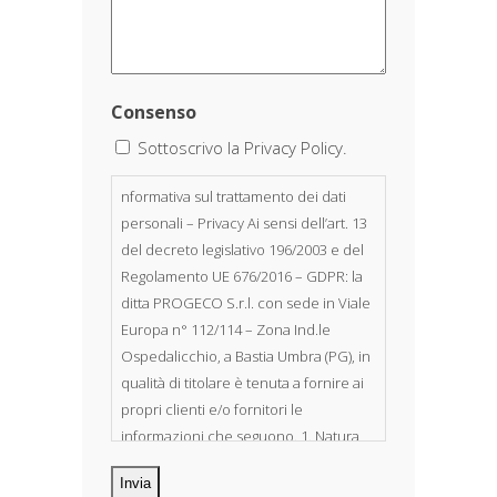
Consenso
Sottoscrivo la Privacy Policy.
nformativa sul trattamento dei dati
personali – Privacy Ai sensi dell’art. 13
del decreto legislativo 196/2003 e del
Regolamento UE 676/2016 – GDPR: la
ditta PROGECO S.r.l. con sede in Viale
Europa n° 112/114 – Zona Ind.le
Ospedalicchio, a Bastia Umbra (PG), in
qualità di titolare è tenuta a fornire ai
propri clienti e/o fornitori le
informazioni che seguono. 1. Natura
dei dati personali Costituiscono
oggetto di trattamento i Suoi dati