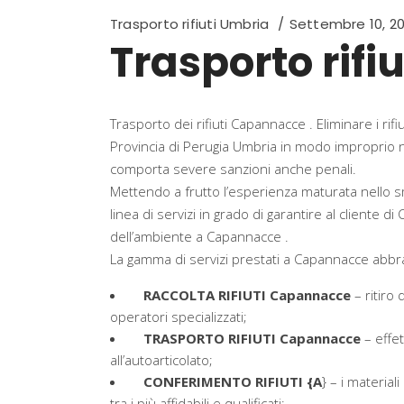
Trasporto rifiuti Umbria
Settembre 10, 2
Trasporto rif
Trasporto dei rifiuti Capannacce . Eliminare i r
Provincia di Perugia Umbria in modo improprio
comporta severe sanzioni anche penali.
Mettendo a frutto l’esperienza maturata nello sm
linea di servizi in grado di garantire al cliente d
dell’ambiente a Capannacce .
La gamma di servizi prestati a Capannacce abbracc
RACCOLTA RIFIUTI Capannacce
– ritiro
operatori specializzati;
TRASPORTO RIFIUTI Capannacce
– effet
all’autoarticolato;
CONFERIMENTO RIFIUTI {A
} – i material
tra i più affidabili e qualificati;