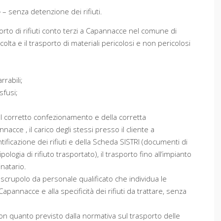
e
– senza detenzione dei rifiuti.
sporto di rifiuti conto terzi a Capannacce nel comune di
olta e il trasporto di materiali pericolosi e non pericolosi
rrabili;
sfusi;
del corretto confezionamento e della corretta
nacce , il carico degli stessi presso il cliente a
ificazione dei rifiuti e della Scheda SISTRI (documenti di
ogia di rifiuto trasportato), il trasporto fino all’impianto
inatario.
 scrupolo da personale qualificato che individua le
Capannacce e alla specificità dei rifiuti da trattare, senza
 con quanto previsto dalla normativa sul trasporto delle