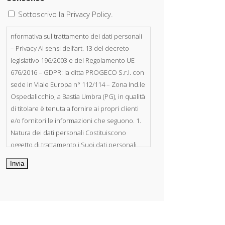
Sottoscrivo la Privacy Policy.
nformativa sul trattamento dei dati personali
– Privacy Ai sensi dell’art. 13 del decreto
legislativo 196/2003 e del Regolamento UE
676/2016 – GDPR: la ditta PROGECO S.r.l. con
sede in Viale Europa n° 112/114 – Zona Ind.le
Ospedalicchio, a Bastia Umbra (PG), in qualità
di titolare è tenuta a fornire ai propri clienti
e/o fornitori le informazioni che seguono. 1.
Natura dei dati personali Costituiscono
oggetto di trattamento i Suoi dati personali,
riferibili direttamente od indirettamente al
suo rapporto con la ditta scrivente, per il
corretto adempimento delle obbligazioni
derivanti da contratto nonché per
adempiere ad una specifica norma di legge,
regolamento o normativa comunitaria. Il