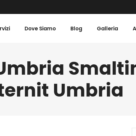
rvizi
Dove Siamo
Blog
Galleria
A
 Umbria Smalt
ternit Umbria
S