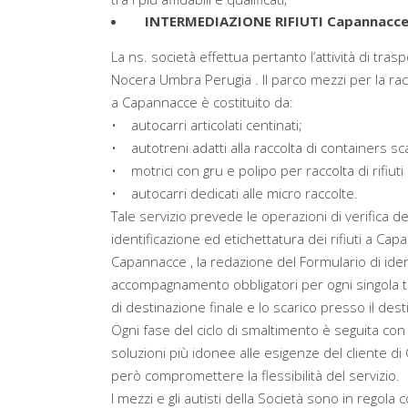
INTERMEDIAZIONE RIFIUTI Capannacc
La ns. società effettua pertanto l’attività di tra
Nocera Umbra Perugia . Il parco mezzi per la racc
a Capannacce è costituito da:
• autocarri articolati centinati;
• autotreni adatti alla raccolta di containers sca
• motrici con gru e polipo per raccolta di rifiuti 
• autocarri dedicati alle micro raccolte.
Tale servizio prevede le operazioni di verifica 
identificazione ed etichettatura dei rifiuti a Capan
Capannacce , la redazione del Formulario di ident
accompagnamento obbligatori per ogni singola tipol
di destinazione finale e lo scarico presso il dest
Ogni fase del ciclo di smaltimento è seguita con
soluzioni più idonee alle esigenze del cliente di 
però compromettere la flessibilità del servizio.
I mezzi e gli autisti della Società sono in regola