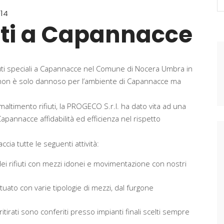
fo
014
iuti a Capannacce
ifiuti speciali a Capannacce nel Comune di Nocera Umbra in
 non è solo dannoso per l’ambiente di Capannacce ma
altimento rifiuti, la PROGECO S.r.l. ha dato vita ad una
i Capannacce affidabilità ed efficienza nel rispetto
ia tutte le seguenti attività:
 dei rifiuti con mezzi idonei e movimentazione con nostri
tuato con varie tipologie di mezzi, dal furgone
i ritirati sono conferiti presso impianti finali scelti sempre