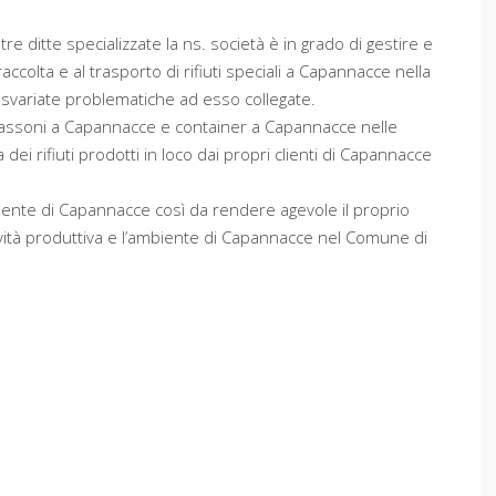
re ditte specializzate la ns. società è in grado di gestire e
accolta e al trasporto di rifiuti speciali a Capannacce nella
iù svariate problematiche ad esso collegate.
io cassoni a Capannacce e container a Capannacce nelle
 dei rifiuti prodotti in loco dai propri clienti di Capannacce
liente di Capannacce così da rendere agevole il proprio
ttività produttiva e l’ambiente di Capannacce nel Comune di