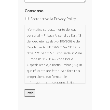
Consenso
Sottoscrivo la Privacy Policy.
nformativa sul trattamento dei dati
personali – Privacy Ai sensi dell’art. 13
del decreto legislativo 196/2003 e del
Regolamento UE 676/2016 – GDPR: la
ditta PROGECO S.r.l. con sede in Viale
Europa n° 112/114 – Zona Ind.le
Ospedalicchio, a Bastia Umbra (PG), in
qualità di titolare è tenuta a fornire ai
propri clienti e/o fornitori le
informazioni che seguono. 1. Natura
dei dati personali Costituiscono
oggetto di trattamento i Suoi dati
personali, riferibili direttamente od
indirettamente al suo rapporto con la