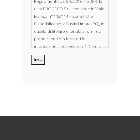
Regolamento UE 676/2016 – GDPR: la
ditta PROGECO S.r.l. con sede in Viale
Europa n° 112/114 – Zona Ind.le
Ospedalicchio, a Bastia Umbra (PG), in
qualità di titolare è tenuta a fornire ai
propri clienti e/o fornitori le
informazioni che seguono. 1. Natura
dei dati personali Costituiscono
oggetto di trattamento i Suoi dati
personali, riferibili direttamente od
indirettamente al suo rapporto con la
ditta scrivente, per il corretto
adempimento delle obbligazioni
derivanti da contratto nonché per
adempiere ad una specifica norma di
legge, regolamento o normativa
comunitaria. Il trattamento potrà
riguardare anche dati personali
“sensibili”, vale a dire dati idonei a