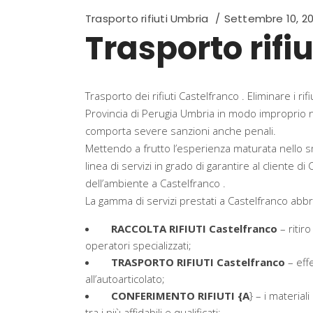
Trasporto rifiuti Umbria
Settembre 10, 2
Trasporto rifi
Trasporto dei rifiuti Castelfranco . Eliminare i ri
Provincia di Perugia Umbria in modo improprio 
comporta severe sanzioni anche penali.
Mettendo a frutto l’esperienza maturata nello sm
linea di servizi in grado di garantire al cliente di
dell’ambiente a Castelfranco .
La gamma di servizi prestati a Castelfranco abbrac
RACCOLTA RIFIUTI Castelfranco
– ritir
operatori specializzati;
TRASPORTO RIFIUTI Castelfranco
– effe
all’autoarticolato;
CONFERIMENTO RIFIUTI {A
} – i material
tra i più affidabili e qualificati;