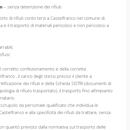
co
– senza detenzione dei rifiuti.
porto di rifiuti conto terzi a Castelfranco nel comune di
a e il trasporto di materiali pericolosi e non pericolosi a
rrabili;
sfusi;
del corretto confezionamento e della corretta
lfranco , il carico degli stessi presso il cliente a
tificazione dei rifiuti e della Scheda SISTRI (documenti di
ogia di rifiuto trasportato), il trasporto fino all’impianto
inatario.
 scrupolo da personale qualificato che individua le
astelfranco e alla specificità dei rifiuti da trattare, senza
 con quanto previsto dalla normativa sul trasporto delle