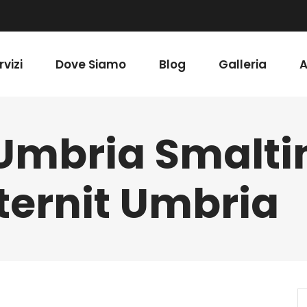
rvizi
Dove Siamo
Blog
Galleria
A
 Umbria Smalt
ternit Umbria
S