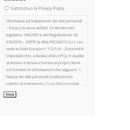
Sottoscrivo la Privacy Policy.
nformativa sul trattamento dei dati personali
– Privacy Ai sensi dell’art. 13 del decreto
legislativo 196/2003 e del Regolamento UE
676/2016 – GDPR: la ditta PROGECO S.r.l. con
sede in Viale Europa n° 112/114 – Zona Ind.le
Ospedalicchio, a Bastia Umbra (PG), in qualità
di titolare è tenuta a fornire ai propri clienti
e/o fornitori le informazioni che seguono. 1.
Natura dei dati personali Costituiscono
oggetto di trattamento i Suoi dati personali,
riferibili direttamente od indirettamente al
suo rapporto con la ditta scrivente, per il
corretto adempimento delle obbligazioni
derivanti da contratto nonché per
adempiere ad una specifica norma di legge,
regolamento o normativa comunitaria. Il