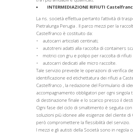
INTERMEDIAZIONE RIFIUTI Castelfran
La ns. società effettua pertanto l’attività di tras
Pietralunga Perugia . Il parco mezzi per la raccolt
Castelfranco è costituito da:
• autocarri articolati centinati;
• autotreni adatti alla raccolta di containers sca
• motrici con gru e polipo per raccolta di rifiuti 
• autocarri dedicati alle micro raccolte.
Tale servizio prevede le operazioni di verifica 
identificazione ed etichettatura dei rifiuti a Caste
Castelfranco , la redazione del Formulario di iden
accompagnamento obbligatori per ogni singola tipol
di destinazione finale e lo scarico presso il dest
Ogni fase del ciclo di smaltimento è seguita con
soluzioni più idonee alle esigenze del cliente di C
però compromettere la flessibilità del servizio.
I mezzi e gli autisti della Società sono in regola