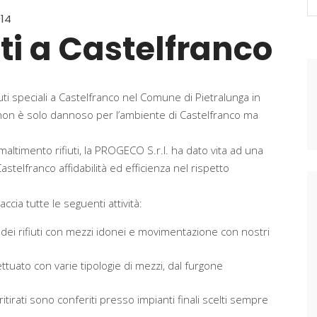
fo
014
uti a Castelfranco
fiuti speciali a Castelfranco nel Comune di Pietralunga in
non è solo dannoso per l’ambiente di Castelfranco ma
altimento rifiuti, la PROGECO S.r.l. ha dato vita ad una
 Castelfranco affidabilità ed efficienza nel rispetto
cia tutte le seguenti attività:
o dei rifiuti con mezzi idonei e movimentazione con nostri
ttuato con varie tipologie di mezzi, dal furgone
i ritirati sono conferiti presso impianti finali scelti sempre