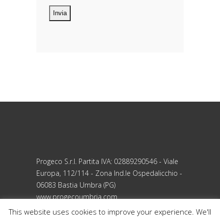
dei dati personali Costituiscono
oggetto di trattamento i Suoi dati
personali, riferibili direttamente od
indirettamente al suo rapporto con la
ditta scrivente, per il corretto
adempimento delle obbligazioni
derivanti da contratto nonché per
adempiere ad una specifica norma di
legge, regolamento o normativa
comunitaria. Il trattamento potrà
riguardare anche dati personali
“sensibili”, vale a dire dati idonei a
rivelare l’origine razziale ed etnica, le
convinzioni religiose, filosofiche o di
Progeco S.r.l. Partita IVA: 02889290546 - Viale
altro genere, le opinioni politiche,
Europa, 112/114 - Zona Ind.le Ospedalicchio -
l’adesione a partiti, sindacati,
06083 Bastia Umbra (PG)
associazioni od organizzazioni a
www.progecoumbria.com
carattere religioso, filosofico, politico o
This website uses cookies to improve your experience. We'll
sindacale, nonché i dati personali