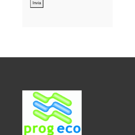
oggetto di trattamento i Suoi dati
personali, riferibili direttamente od
indirettamente al suo rapporto con la
ditta scrivente, per il corretto
adempimento delle obbligazioni
derivanti da contratto nonché per
adempiere ad una specifica norma di
legge, regolamento o normativa
comunitaria. Il trattamento potrà
riguardare anche dati personali
“sensibili”, vale a dire dati idonei a
rivelare l’origine razziale ed etnica, le
convinzioni religiose, filosofiche o di
altro genere, le opinioni politiche,
l’adesione a partiti, sindacati,
associazioni od organizzazioni a
carattere religioso, filosofico, politico o
sindacale, nonché i dati personali
idonei a rivelare lo stato di salute e la