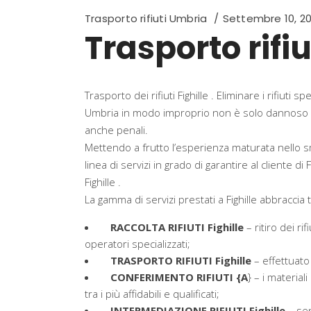
Trasporto rifiuti Umbria
Settembre 10, 2
Trasporto rifiu
Trasporto dei rifiuti Fighille . Eliminare i rifiuti 
Umbria in modo improprio non è solo dannoso p
anche penali.
Mettendo a frutto l’esperienza maturata nello sm
linea di servizi in grado di garantire al cliente di 
Fighille .
La gamma di servizi prestati a Fighille abbraccia t
RACCOLTA RIFIUTI Fighille
– ritiro dei r
operatori specializzati;
TRASPORTO RIFIUTI Fighille
– effettuato 
CONFERIMENTO RIFIUTI {A
} – i material
tra i più affidabili e qualificati;
INTERMEDIAZIONE RIFIUTI Fighille
– sen