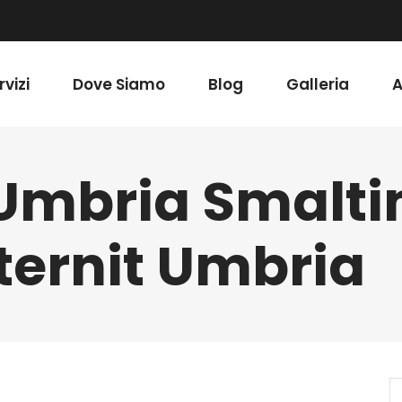
rvizi
Dove Siamo
Blog
Galleria
A
 Umbria Smalt
ternit Umbria
S