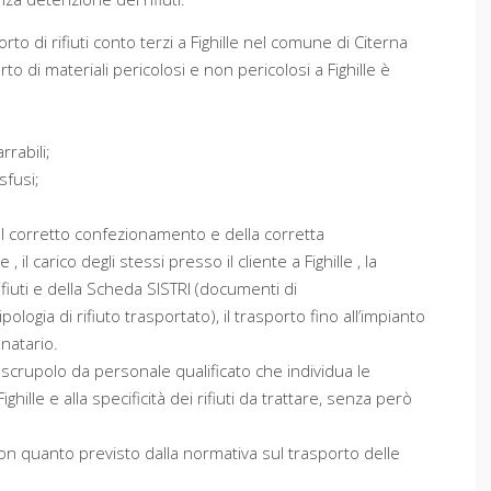
orto di rifiuti conto terzi a Fighille nel comune di Citerna
rto di materiali pericolosi e non pericolosi a Fighille è
rrabili;
sfusi;
del corretto confezionamento e della corretta
 , il carico degli stessi presso il cliente a Fighille , la
ifiuti e della Scheda SISTRI (documenti di
ogia di rifiuto trasportato), il trasporto fino all’impianto
inatario.
 scrupolo da personale qualificato che individua le
ghille e alla specificità dei rifiuti da trattare, senza però
 con quanto previsto dalla normativa sul trasporto delle