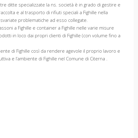
re ditte specializzate la ns. società è in grado di gestire e
colta e al trasporto di rifiuti speciali a Fighille nella
iù svariate problematiche ad esso collegate.
cassoni a Fighille e container a Fighille nelle varie misure
odotti in loco dai propri clienti di Fighille (con volume fino a
ente di Fighille così da rendere agevole il proprio lavoro e
uttiva e l’ambiente di Fighille nel Comune di Citerna .