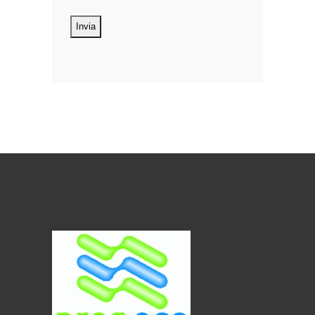
dei dati personali Costituiscono
oggetto di trattamento i Suoi dati
personali, riferibili direttamente od
indirettamente al suo rapporto con la
ditta scrivente, per il corretto
adempimento delle obbligazioni
derivanti da contratto nonché per
adempiere ad una specifica norma di
legge, regolamento o normativa
comunitaria. Il trattamento potrà
riguardare anche dati personali
“sensibili”, vale a dire dati idonei a
rivelare l’origine razziale ed etnica, le
convinzioni religiose, filosofiche o di
altro genere, le opinioni politiche,
l’adesione a partiti, sindacati,
associazioni od organizzazioni a
carattere religioso, filosofico, politico o