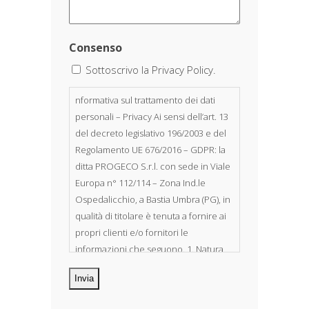
Consenso
Sottoscrivo la Privacy Policy.
nformativa sul trattamento dei dati
personali – Privacy Ai sensi dell’art. 13
del decreto legislativo 196/2003 e del
Regolamento UE 676/2016 – GDPR: la
ditta PROGECO S.r.l. con sede in Viale
Europa n° 112/114 – Zona Ind.le
Ospedalicchio, a Bastia Umbra (PG), in
qualità di titolare è tenuta a fornire ai
propri clienti e/o fornitori le
informazioni che seguono. 1. Natura
dei dati personali Costituiscono
oggetto di trattamento i Suoi dati
personali, riferibili direttamente od