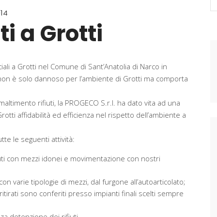
fo
014
ti a Grotti
peciali a Grotti nel Comune di Sant’Anatolia di Narco in
non è solo dannoso per l’ambiente di Grotti ma comporta
altimento rifiuti, la PROGECO S.r.l. ha dato vita ad una
 Grotti affidabilità ed efficienza nel rispetto dell’ambiente a
tte le seguenti attività:
fiuti con mezzi idonei e movimentazione con nostri
on varie tipologie di mezzi, dal furgone all’autoarticolato;
i ritirati sono conferiti presso impianti finali scelti sempre
a detenzione dei rifiuti.