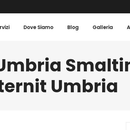
rvizi
Dove Siamo
Blog
Galleria
A
 Umbria Smalt
ternit Umbria
S