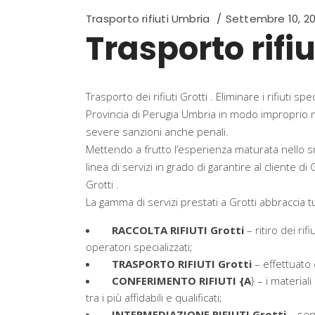
Trasporto rifiuti Umbria
Settembre 10, 2
Trasporto rifiu
Trasporto dei rifiuti Grotti . Eliminare i rifiuti s
Provincia di Perugia Umbria in modo improprio 
severe sanzioni anche penali.
Mettendo a frutto l’esperienza maturata nello sm
linea di servizi in grado di garantire al cliente di
Grotti .
La gamma di servizi prestati a Grotti abbraccia tu
RACCOLTA RIFIUTI Grotti
– ritiro dei ri
operatori specializzati;
TRASPORTO RIFIUTI Grotti
– effettuato c
CONFERIMENTO RIFIUTI {A
} – i material
tra i più affidabili e qualificati;
INTERMEDIAZIONE RIFIUTI Grotti
– senz