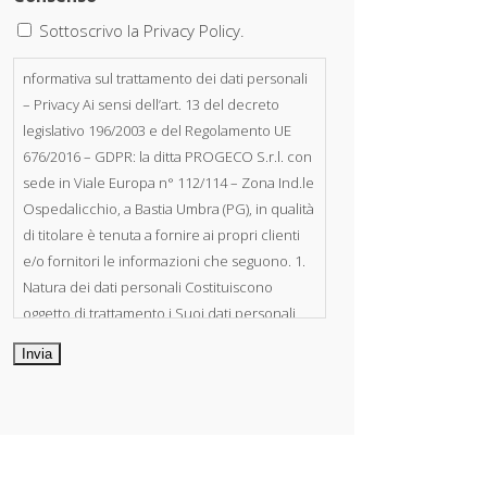
Sottoscrivo la Privacy Policy.
nformativa sul trattamento dei dati personali
– Privacy Ai sensi dell’art. 13 del decreto
legislativo 196/2003 e del Regolamento UE
676/2016 – GDPR: la ditta PROGECO S.r.l. con
sede in Viale Europa n° 112/114 – Zona Ind.le
Ospedalicchio, a Bastia Umbra (PG), in qualità
di titolare è tenuta a fornire ai propri clienti
e/o fornitori le informazioni che seguono. 1.
Natura dei dati personali Costituiscono
oggetto di trattamento i Suoi dati personali,
riferibili direttamente od indirettamente al
suo rapporto con la ditta scrivente, per il
corretto adempimento delle obbligazioni
derivanti da contratto nonché per
adempiere ad una specifica norma di legge,
regolamento o normativa comunitaria. Il