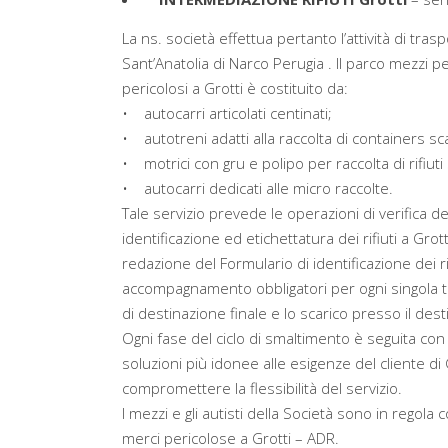
La ns. società effettua pertanto l’attività di tras
Sant’Anatolia di Narco Perugia . Il parco mezzi per
pericolosi a Grotti è costituito da:
• autocarri articolati centinati;
• autotreni adatti alla raccolta di containers sca
• motrici con gru e polipo per raccolta di rifiuti 
• autocarri dedicati alle micro raccolte.
Tale servizio prevede le operazioni di verifica 
identificazione ed etichettatura dei rifiuti a Grotti 
redazione del Formulario di identificazione dei r
accompagnamento obbligatori per ogni singola tipol
di destinazione finale e lo scarico presso il dest
Ogni fase del ciclo di smaltimento è seguita con
soluzioni più idonee alle esigenze del cliente di G
compromettere la flessibilità del servizio.
I mezzi e gli autisti della Società sono in regola
merci pericolose a Grotti – ADR.