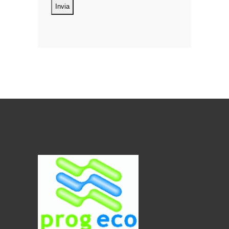
oggetto di trattamento i Suoi dati
personali, riferibili direttamente od
indirettamente al suo rapporto con la
ditta scrivente, per il corretto
adempimento delle obbligazioni
derivanti da contratto nonché per
adempiere ad una specifica norma di
legge, regolamento o normativa
comunitaria. Il trattamento potrà
riguardare anche dati personali
“sensibili”, vale a dire dati idonei a
rivelare l’origine razziale ed etnica, le
convinzioni religiose, filosofiche o di
altro genere, le opinioni politiche,
l’adesione a partiti, sindacati,
associazioni od organizzazioni a
carattere religioso, filosofico, politico o
sindacale, nonché i dati personali