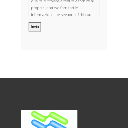
qualità di titolare è tenuta a fornire ai
propri clienti e/o fornitori le
informazioni che seguono. 1. Natura
dei dati personali Costituiscono
oggetto di trattamento i Suoi dati
personali, riferibili direttamente od
indirettamente al suo rapporto con la
ditta scrivente, per il corretto
adempimento delle obbligazioni
derivanti da contratto nonché per
adempiere ad una specifica norma di
legge, regolamento o normativa
comunitaria. Il trattamento potrà
riguardare anche dati personali
“sensibili”, vale a dire dati idonei a
rivelare l’origine razziale ed etnica, le
convinzioni religiose, filosofiche o di
altro genere, le opinioni politiche,
l’adesione a partiti, sindacati,