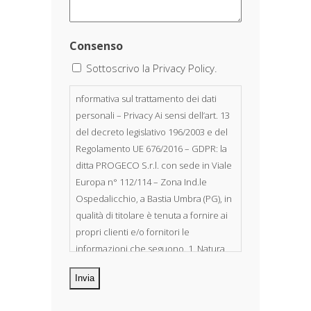
Consenso
Sottoscrivo la Privacy Policy.
nformativa sul trattamento dei dati
personali – Privacy Ai sensi dell’art. 13
del decreto legislativo 196/2003 e del
Regolamento UE 676/2016 – GDPR: la
ditta PROGECO S.r.l. con sede in Viale
Europa n° 112/114 – Zona Ind.le
Ospedalicchio, a Bastia Umbra (PG), in
qualità di titolare è tenuta a fornire ai
propri clienti e/o fornitori le
informazioni che seguono. 1. Natura
dei dati personali Costituiscono
oggetto di trattamento i Suoi dati
personali, riferibili direttamente od