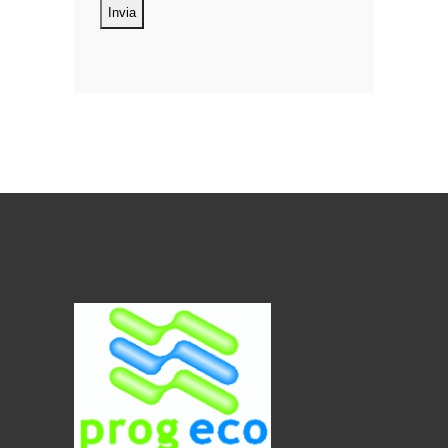
oggetto di trattamento i Suoi dati
personali, riferibili direttamente od
indirettamente al suo rapporto con la
ditta scrivente, per il corretto
adempimento delle obbligazioni
derivanti da contratto nonché per
adempiere ad una specifica norma di
legge, regolamento o normativa
comunitaria. Il trattamento potrà
riguardare anche dati personali
“sensibili”, vale a dire dati idonei a
rivelare l’origine razziale ed etnica, le
convinzioni religiose, filosofiche o di
altro genere, le opinioni politiche,
l’adesione a partiti, sindacati,
associazioni od organizzazioni a
carattere religioso, filosofico, politico o
sindacale, nonché i dati personali