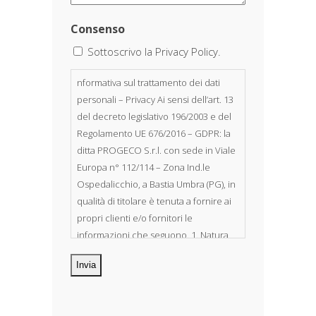
Consenso
Sottoscrivo la Privacy Policy.
nformativa sul trattamento dei dati
personali – Privacy Ai sensi dell’art. 13
del decreto legislativo 196/2003 e del
Regolamento UE 676/2016 – GDPR: la
ditta PROGECO S.r.l. con sede in Viale
Europa n° 112/114 – Zona Ind.le
Ospedalicchio, a Bastia Umbra (PG), in
qualità di titolare è tenuta a fornire ai
propri clienti e/o fornitori le
informazioni che seguono. 1. Natura
dei dati personali Costituiscono
oggetto di trattamento i Suoi dati
personali, riferibili direttamente od
indirettamente al suo rapporto con la