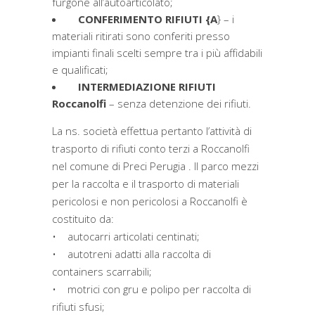
furgone all’autoarticolato;
CONFERIMENTO RIFIUTI {A
} – i
materiali ritirati sono conferiti presso
impianti finali scelti sempre tra i più affidabili
e qualificati;
INTERMEDIAZIONE RIFIUTI
Roccanolfi
– senza detenzione dei rifiuti.
La ns. società effettua pertanto l’attività di
trasporto di rifiuti conto terzi a Roccanolfi
nel comune di Preci Perugia . Il parco mezzi
per la raccolta e il trasporto di materiali
pericolosi e non pericolosi a Roccanolfi è
costituito da:
• autocarri articolati centinati;
• autotreni adatti alla raccolta di
containers scarrabili;
• motrici con gru e polipo per raccolta di
rifiuti sfusi;