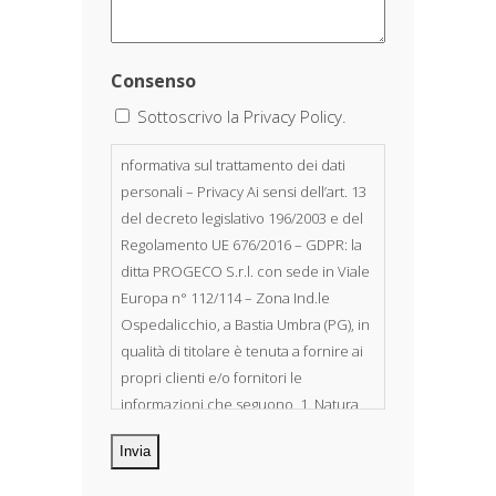
Consenso
Sottoscrivo la Privacy Policy.
nformativa sul trattamento dei dati
personali – Privacy Ai sensi dell’art. 13
del decreto legislativo 196/2003 e del
Regolamento UE 676/2016 – GDPR: la
ditta PROGECO S.r.l. con sede in Viale
Europa n° 112/114 – Zona Ind.le
Ospedalicchio, a Bastia Umbra (PG), in
qualità di titolare è tenuta a fornire ai
propri clienti e/o fornitori le
informazioni che seguono. 1. Natura
dei dati personali Costituiscono
oggetto di trattamento i Suoi dati
personali, riferibili direttamente od