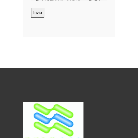
dei dati personali Costituiscono
oggetto di trattamento i Suoi dati
personali, riferibili direttamente od
indirettamente al suo rapporto con la
ditta scrivente, per il corretto
adempimento delle obbligazioni
derivanti da contratto nonché per
adempiere ad una specifica norma di
legge, regolamento o normativa
comunitaria. Il trattamento potrà
riguardare anche dati personali
“sensibili”, vale a dire dati idonei a
rivelare l’origine razziale ed etnica, le
convinzioni religiose, filosofiche o di
altro genere, le opinioni politiche,
l’adesione a partiti, sindacati,
associazioni od organizzazioni a
carattere religioso, filosofico, politico o