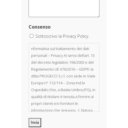
Consenso
Sottoscrivo la Privacy Policy.
nformativa sul trattamento dei dati
personali – Privacy Ai sensi dell’art. 13
del decreto legislativo 196/2003 e del
Regolamento UE 676/2016 – GDPR: la
ditta PROGECO S.r.l. con sede in Viale
Europa n° 112/114 – Zona Ind.le
Ospedalicchio, a Bastia Umbra (PG), in
qualità di titolare è tenuta a fornire ai
propri clienti e/o fornitori le
informazioni che seguono. 1. Natura
dei dati personali Costituiscono
oggetto di trattamento i Suoi dati