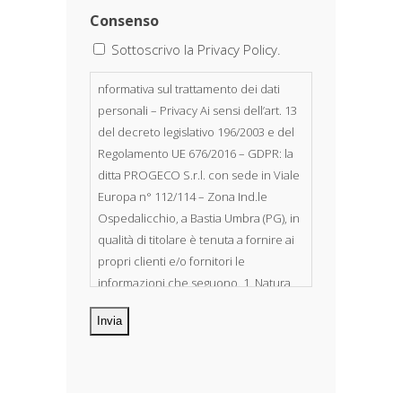
Consenso
Sottoscrivo la Privacy Policy.
nformativa sul trattamento dei dati
personali – Privacy Ai sensi dell’art. 13
del decreto legislativo 196/2003 e del
Regolamento UE 676/2016 – GDPR: la
ditta PROGECO S.r.l. con sede in Viale
Europa n° 112/114 – Zona Ind.le
Ospedalicchio, a Bastia Umbra (PG), in
qualità di titolare è tenuta a fornire ai
propri clienti e/o fornitori le
informazioni che seguono. 1. Natura
dei dati personali Costituiscono
oggetto di trattamento i Suoi dati
personali, riferibili direttamente od
indirettamente al suo rapporto con la
ditta scrivente, per il corretto