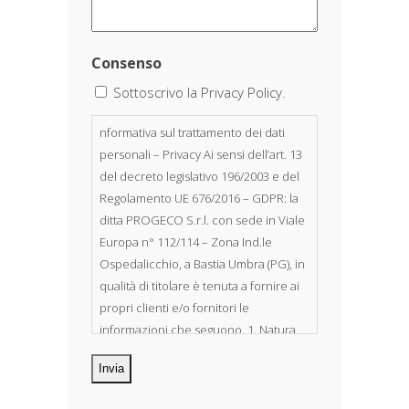
Consenso
Sottoscrivo la Privacy Policy.
nformativa sul trattamento dei dati
personali – Privacy Ai sensi dell’art. 13
del decreto legislativo 196/2003 e del
Regolamento UE 676/2016 – GDPR: la
ditta PROGECO S.r.l. con sede in Viale
Europa n° 112/114 – Zona Ind.le
Ospedalicchio, a Bastia Umbra (PG), in
qualità di titolare è tenuta a fornire ai
propri clienti e/o fornitori le
informazioni che seguono. 1. Natura
dei dati personali Costituiscono
oggetto di trattamento i Suoi dati
personali, riferibili direttamente od