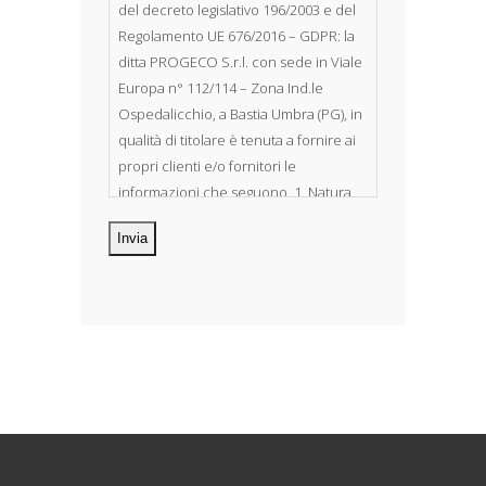
del decreto legislativo 196/2003 e del
Regolamento UE 676/2016 – GDPR: la
ditta PROGECO S.r.l. con sede in Viale
Europa n° 112/114 – Zona Ind.le
Ospedalicchio, a Bastia Umbra (PG), in
qualità di titolare è tenuta a fornire ai
propri clienti e/o fornitori le
informazioni che seguono. 1. Natura
dei dati personali Costituiscono
oggetto di trattamento i Suoi dati
personali, riferibili direttamente od
indirettamente al suo rapporto con la
ditta scrivente, per il corretto
adempimento delle obbligazioni
derivanti da contratto nonché per
adempiere ad una specifica norma di
legge, regolamento o normativa
comunitaria. Il trattamento potrà
riguardare anche dati personali