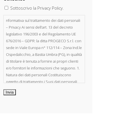
Sottoscrivo la Privacy Policy.
nformativa sul trattamento dei dati personali
– Privacy Ai sensi dell’art. 13 del decreto
legislativo 196/2003 e del Regolamento UE
676/2016 – GDPR: la ditta PROGECO S.r.l. con
sede in Viale Europa n° 112/114 – Zona Ind.le
Ospedalicchio, a Bastia Umbra (PG), in qualità
di titolare è tenuta a fornire ai propri clienti
e/o fornitori le informazioni che seguono. 1.
Natura dei dati personali Costituiscono
oggetto di trattamento i Suoi dati personali,
riferibili direttamente od indirettamente al
suo rapporto con la ditta scrivente, per il
corretto adempimento delle obbligazioni
derivanti da contratto nonché per
adempiere ad una specifica norma di legge,
regolamento o normativa comunitaria. Il