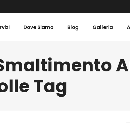
rvizi
Dove Siamo
Blog
Galleria
A
 Smaltimento 
olle Tag
S