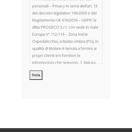
personali – Privacy Ai sensi dell’art. 13
del decreto legislativo 196/2003 e del
Regolamento UE 676/2016 – GDPR: la
ditta PROGECO S.r.l. con sede in Viale
Europa n° 112/114 – Zona Ind.le
Ospedalicchio, a Bastia Umbra (PG), in
qualità di titolare è tenuta a fornire ai
propri clienti e/o fornitori le
informazioni che seguono. 1. Natura
dei dati personali Costituiscono
oggetto di trattamento i Suoi dati
personali, riferibili direttamente od
indirettamente al suo rapporto con la
ditta scrivente, per il corretto
adempimento delle obbligazioni
derivanti da contratto nonché per
adempiere ad una specifica norma di
legge, regolamento o normativa