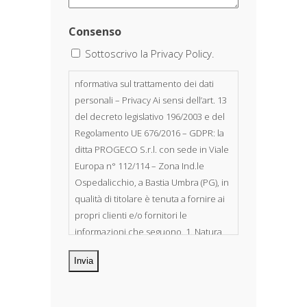
Consenso
Sottoscrivo la Privacy Policy.
nformativa sul trattamento dei dati
personali – Privacy Ai sensi dell’art. 13
del decreto legislativo 196/2003 e del
Regolamento UE 676/2016 – GDPR: la
ditta PROGECO S.r.l. con sede in Viale
Europa n° 112/114 – Zona Ind.le
Ospedalicchio, a Bastia Umbra (PG), in
qualità di titolare è tenuta a fornire ai
propri clienti e/o fornitori le
informazioni che seguono. 1. Natura
dei dati personali Costituiscono
oggetto di trattamento i Suoi dati
personali, riferibili direttamente od
indirettamente al suo rapporto con la