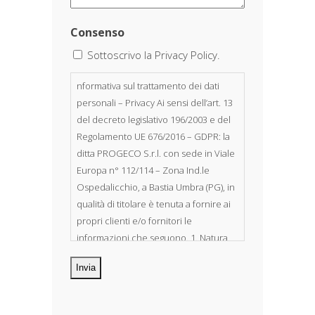
Consenso
Sottoscrivo la Privacy Policy.
nformativa sul trattamento dei dati
personali – Privacy Ai sensi dell’art. 13
del decreto legislativo 196/2003 e del
Regolamento UE 676/2016 – GDPR: la
ditta PROGECO S.r.l. con sede in Viale
Europa n° 112/114 – Zona Ind.le
Ospedalicchio, a Bastia Umbra (PG), in
qualità di titolare è tenuta a fornire ai
propri clienti e/o fornitori le
informazioni che seguono. 1. Natura
dei dati personali Costituiscono
oggetto di trattamento i Suoi dati
personali, riferibili direttamente od
indirettamente al suo rapporto con la