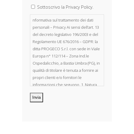
Sottoscrivo la Privacy Policy.
nformativa sul trattamento dei dati
personali – Privacy Ai sensi dell’art. 13
del decreto legislativo 196/2003 e del
Regolamento UE 676/2016 – GDPR: la
ditta PROGECO S.r.l. con sede in Viale
Europa n° 112/114 – Zona Ind.le
Ospedalicchio, a Bastia Umbra (PG), in
qualità di titolare è tenuta a fornire ai
propri clienti e/o fornitori le
informazioni che seguono. 1. Natura
dei dati personali Costituiscono
oggetto di trattamento i Suoi dati
personali, riferibili direttamente od
indirettamente al suo rapporto con la
ditta scrivente, per il corretto
adempimento delle obbligazioni