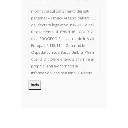
nformativa sul trattamento dei dati
personali – Privacy Ai sensi dell’art. 13
del decreto legislativo 196/2003 e del
Regolamento UE 676/2016 – GDPR: la
ditta PROGECO S.r.l. con sede in Viale
Europa n° 112/114 – Zona Ind.le
Ospedalicchio, a Bastia Umbra (PG), in
qualità di titolare è tenuta a fornire ai
propri clienti e/o fornitori le
informazioni che seguono. 1. Natura
dei dati personali Costituiscono
oggetto di trattamento i Suoi dati
personali, riferibili direttamente od
indirettamente al suo rapporto con la
ditta scrivente, per il corretto
adempimento delle obbligazioni
derivanti da contratto nonché per
adempiere ad una specifica norma di