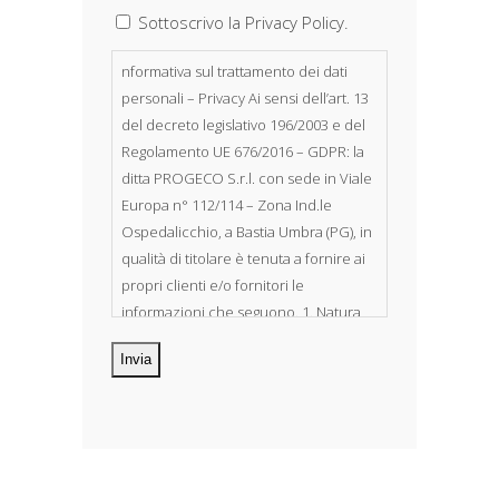
Sottoscrivo la Privacy Policy.
nformativa sul trattamento dei dati
personali – Privacy Ai sensi dell’art. 13
del decreto legislativo 196/2003 e del
Regolamento UE 676/2016 – GDPR: la
ditta PROGECO S.r.l. con sede in Viale
Europa n° 112/114 – Zona Ind.le
Ospedalicchio, a Bastia Umbra (PG), in
qualità di titolare è tenuta a fornire ai
propri clienti e/o fornitori le
informazioni che seguono. 1. Natura
dei dati personali Costituiscono
oggetto di trattamento i Suoi dati
personali, riferibili direttamente od
indirettamente al suo rapporto con la
ditta scrivente, per il corretto
adempimento delle obbligazioni