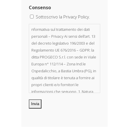
Consenso
Sottoscrivo la Privacy Policy.
nformativa sul trattamento dei dati
personali – Privacy Ai sensi dell’art. 13
del decreto legislativo 196/2003 e del
Regolamento UE 676/2016 – GDPR: la
ditta PROGECO S.r.l. con sede in Viale
Europa n° 112/114 – Zona Ind.le
Ospedalicchio, a Bastia Umbra (PG), in
qualità di titolare è tenuta a fornire ai
propri clienti e/o fornitori le
informazioni che seguono. 1. Natura
dei dati personali Costituiscono
oggetto di trattamento i Suoi dati
personali, riferibili direttamente od
indirettamente al suo rapporto con la
ditta scrivente, per il corretto