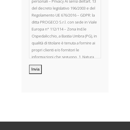
personali – Privacy Ai sensi dell’art. 13
del decreto legislativo 196/2003 e del
Regolamento UE 676/2016 – GDPR: la
ditta PROGECO S.r.l. con sede in Viale
Europa n° 112/114 – Zona Ind.le
Ospedalicchio, a Bastia Umbra (PG), in
qualità di titolare è tenuta a fornire ai
propri clienti e/o fornitori le
informazioni che seguono. 1. Natura
dei dati personali Costituiscono
oggetto di trattamento i Suoi dati
personali, riferibili direttamente od
indirettamente al suo rapporto con la
ditta scrivente, per il corretto
adempimento delle obbligazioni
derivanti da contratto nonché per
adempiere ad una specifica norma di
legge, regolamento o normativa
comunitaria. Il trattamento potrà