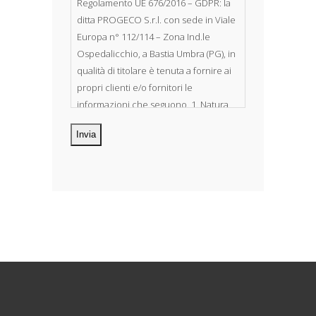
Regolamento UE 676/2016 – GDPR: la
ditta PROGECO S.r.l. con sede in Viale
Europa n° 112/114 – Zona Ind.le
Ospedalicchio, a Bastia Umbra (PG), in
qualità di titolare è tenuta a fornire ai
propri clienti e/o fornitori le
informazioni che seguono. 1. Natura
dei dati personali Costituiscono
oggetto di trattamento i Suoi dati
personali, riferibili direttamente od
indirettamente al suo rapporto con la
ditta scrivente, per il corretto
adempimento delle obbligazioni
derivanti da contratto nonché per
adempiere ad una specifica norma di
legge, regolamento o normativa
comunitaria. Il trattamento potrà
riguardare anche dati personali
“sensibili”, vale a dire dati idonei a